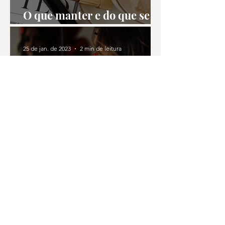
O que manter e do que se
libertar
25 de jan. de 2023
2 min de leitura
Como a organização mudou
a minha vida
Todos os Posts
Contato
Nome